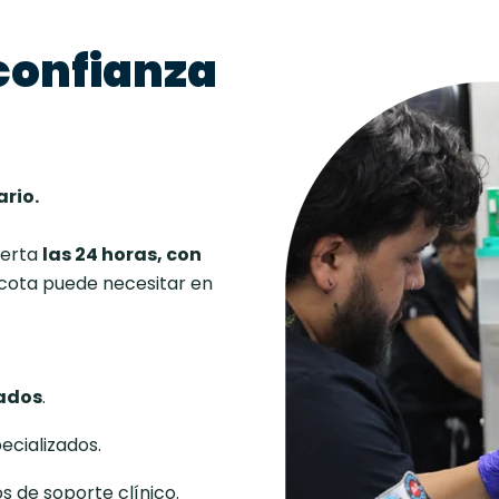
 confianza
ario.
ierta
las 24 horas, con
cota puede necesitar en
ados
.
ecializados.
s de soporte clínico.