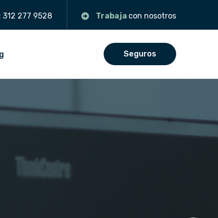
:
312 277 9528
Trabaja
con nosotros
Seguros
g