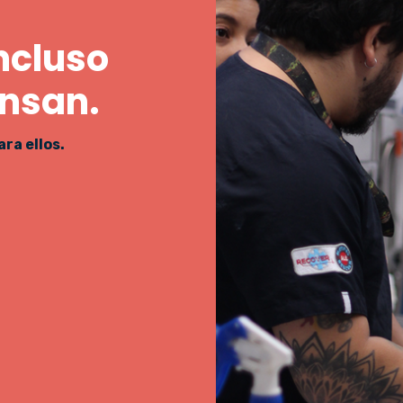
ncluso
nsan.
ra ellos.