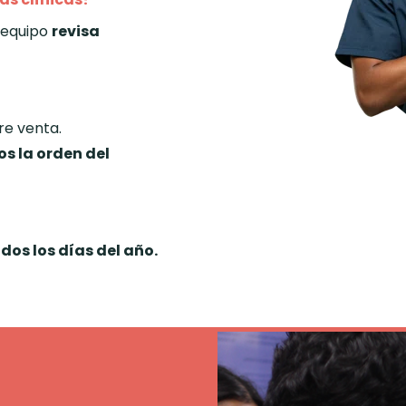
o equipo
revisa
re venta.
s la orden del
odos los días del año.