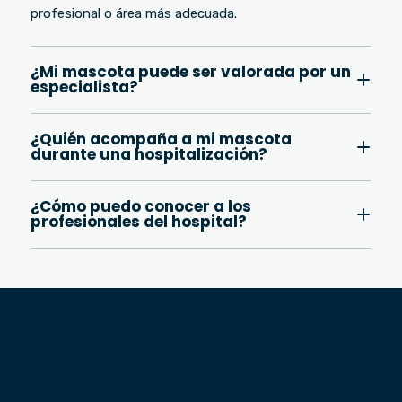
profesional o área más adecuada.
¿Mi mascota puede ser valorada por un
especialista?
Sí. Cuando el caso lo requiere, el médico tratante
¿Quién acompaña a mi mascota
puede apoyarse en las diferentes especialidades del
durante una hospitalización?
hospital.
La atención es realizada por médicos veterinarios y
¿Cómo puedo conocer a los
auxiliares que hacen seguimiento continuo al
profesionales del hospital?
paciente.
En esta página encontrarás las diferentes áreas y
las personas que hacen parte del equipo de Caninos
y Felinos.